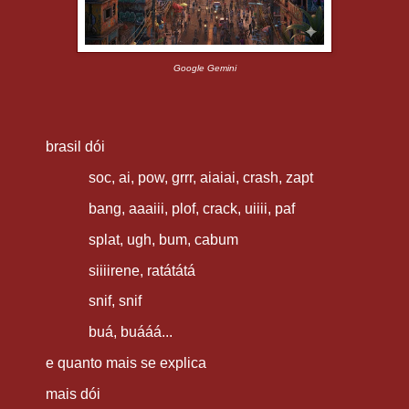
Google Gemini
brasil dói
soc, ai, pow, grrr, aiaiai, crash, zapt
bang, aaaiii, plof, crack, uiiii, paf
splat, ugh, bum, cabum
siiiirene, ratátátá
snif,
snif
buá, buááá...
e quanto mais
se
explica
mais dói