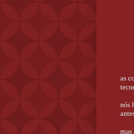
as c
tecn
nós 
ante
mas 