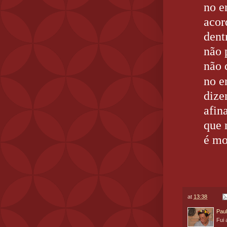
no e
acor
dent
não 
não 
no e
dize
afin
que 
é mo
at
13:38
Paul
Fui 