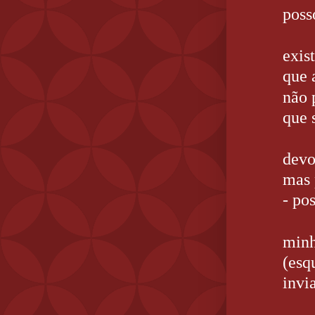
poss
exis
que 
não 
que 
devo
mas 
- po
minh
(esq
invi