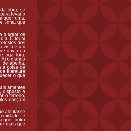
oda obra, se
 para levar o
alquer uma,
e tinha, que
a alegrar os
ia. E foi aí
celestes dos
 a vista e um
que ouvia da
e jogar fora,
o. Aí o mundo
 de abelha.
la coisa de
a literatura
quecer o que
mais amantes
, disposto a
r o terreno,
rutos nasçam
ue atentasse
manidade e
alquer outro
por mais que