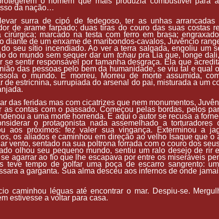
protegerem o homem que mais produzia combustível para a
esso da nação…
levar surra de cipó de fedegoso, ter as unhas arrancadas 
dor de arame farpado; duas tiras do couro das suas costas r
ia cirúrgica; marcado na testa com ferro em brasa; engraxa
o diante de um enxame de maribondos-cavalos, Juvêncio rang
 do seu sítio incendiado. Ao ver a terra salgada, engoliu um 
io do mundo sem sequer dar um
tchau
pra Lia que, longe dali
r se sentir responsável por tamanha desgraça. Ela que acredi
nião das pessoas pelo bem da humanidade, se viu tal e qual o
ssola o mundo. E morreu. Morreu de morte assumida, c
r de estricnina, surrupiada do arsenal do pai, misturada a um 
anjada.
ar das feridas mas com cicatrizes que nem monumentos, Juvên
ar as contas com o passado. Começou pelas bordas, pelos pa
denou a uma morte horrenda. E aqui o autor se recusa a forne
onsiderar o protagonista nada assemelhado a torturadores 
u aos próximos: fez valer sua vingança. Exterminou a ja
os
, os aliados e caminhou em direção ao velho Isaque que o
ar vento, sentado na sua poltrona forrada com o couro dos seus
ado olhou seu pequeno mundo, sentiu um ralo desejo de rir e
 se agarrar ao fio que lhe escapava por entre os miseráveis p
s teve tempo de golfar uma poça de escarro sangrento: um
ssara a garganta. Sua alma desceu aos infernos de onde jamais
cio caminhou léguas até encontrar o mar. Despiu-se. Mergul
m estivesse a voltar para casa.