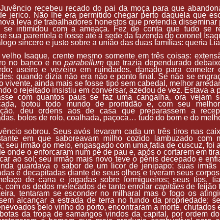
 Juvêncio recebeu recado do pai da moça para que abandon
de jerico. Não lhe era permitido chegar perto daquela que es
nova leva de trabalhadores honestos que pretendia disseminar
 se intimidou com a ameaça. Fez de conta que tudo se re
se sua parentela e fosse até a sede da fazenda do coronel Isaq
logo sincero e justo sobre a união das duas famílias: queria Lia
velho Isaque, crente mesmo somente em três coisas: extensã
iro no banco e no
parabellum
que trazia dependurado debaix
rdo; useiro e vezeiro em ruindades, danado para cometer es
es; quando dizia não era não e ponto final. Se não se engr
o vivente, ainda mais se fosse tipo sem cabedal, melhor arredar,
do o rejeitado insistiu em conversar, azedou de vez. Estava a 
asse com quantos paus se faz uma cangalha, ora vejam s
çada, botou todo mundo de prontidão e, com seu melhor
fação, deu ordens aos de casa que preparassem a recep
das, bolos de rolo, coalhada, paçoca… tudo do bom e do melho
êncio sobrou. Seus avós levaram cada um três tiros nas caix
stante em que saboreavam milho cozido lambuzado com 
a; seu irmão do meio, engasgado com uma fatia de cuscuz, foi a
e onde o enforcaram num pé de pau e, após o cortarem em tira
car ao sol; seu irmão mais novo teve o pênis decepado e enf
inda guardava o sabor de um licor de jenipapo; suas irmãs 
adas e decapitadas diante de seus olhos e tiveram seus corpo
elaço de cana e jogadas sobre formigueiros; seus tios, tia
s, com os dedos melecados de tanto enrolar
capitães
de feijão 
eira, tentaram se esconder no milharal mas o fogo os ating
sem alcançar a estrada de terra no fundo da propriedade; s
nevoados pelo vinho do porto, encontraram a morte, chutados 
 botas da tropa de samangos vindos da capital, por ordem d