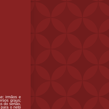
ãe; irmãos e
ersos graus;
as do sertão,
 para o neto