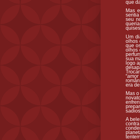
que da
Mas el
sentia
seu n
queria
quises
Um dia
olhos 
que o
olhos 
perfum
sua mã
logo a
desap
Troca
“
amor 
românt
era de
Mas o
novato
enfren
prepar
sadios
A bele
contr
conde
planet
tente