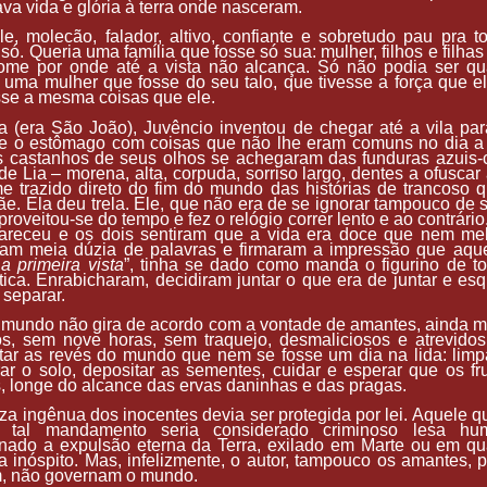
va vida e glória à terra onde nasceram.
e, molecão, falador, altivo, confiante e sobretudo pau pra t
 só. Queria uma família que fosse só sua: mulher, filhos e filhas
ome por onde até a vista não alcança. Só não podia ser qu
 uma mulher que fosse do seu talo, que tivesse a força que el
se a mesma coisas que ele.
 (era São João), Juvêncio inventou de chegar até a vila par
e o estômago com coisas que não lhe eram comuns no dia a d
s castanhos de seus olhos se achegaram das funduras azuis-
de Lia – morena, alta, corpuda, sorriso largo, dentes a ofuscar
e trazido direto do fim do mundo das histórias de trancoso 
e. Ela deu trela. Ele, que não era de se ignorar tampouco de s
proveitou-se do tempo e fez o relógio correr lento e ao contrári
areceu e os dois sentiram que a vida era doce que nem mel
ram meia dúzia de palavras e firmaram a impressão que aque
a primeira vista
”, tinha se dado como manda o figurino de tod
ica. Enrabicharam, decidiram juntar o que era de juntar e es
 separar.
 mundo não gira de acordo com a vontade de amantes, ainda 
s, sem nove horas, sem traquejo, desmaliciosos e atrevidos
tar as revés do mundo que nem se fosse um dia na lida: limpa
ar o solo, depositar as sementes, cuidar e esperar que os f
, longe do alcance das ervas daninhas e das pragas.
za ingênua dos inocentes devia ser protegida por lei. Aquele q
a tal mandamento seria considerado criminoso lesa hu
nado a expulsão eterna da Terra, exilado em Marte ou em qu
a inóspito. Mas, infelizmente, o autor, tampouco os amantes, 
m, não governam o mundo.