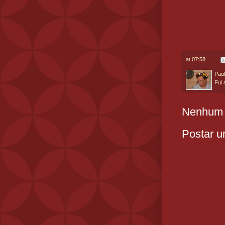
at
07:58
Paul
Fui 
Nenhum 
Postar u