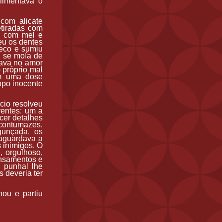
limentava o
com alicate
etiradas com
do com mel e
eu os dentes
seco e sumiu
, se moía de
tava no amor
 próprio mal
om uma dose
copo inocente
cio resolveu
rentes: um a
cer detalhes
contumazes.
gunçada, os
 aguardava a
 inimigos. O
, orgulhoso,
ensamentos e
 punhal lhe
 deveria ter
hou e partiu