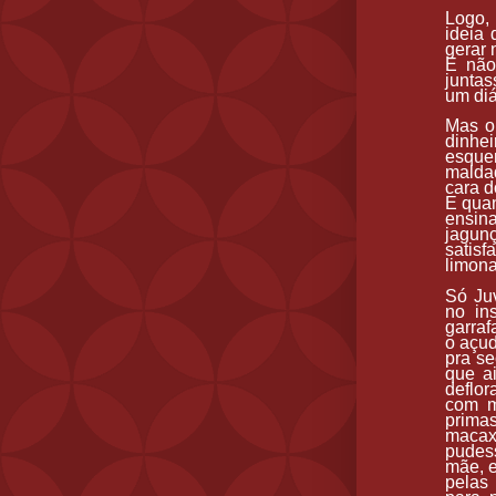
Logo,
ideia 
gerar 
E não
juntas
um diá
Mas o 
dinhe
esque
maldad
cara d
E quan
ensin
jagun
satis
limona
Só Juv
no in
garraf
o açud
pra se
que a
deflor
com m
prima
macax
pudes
mãe, e
pelas