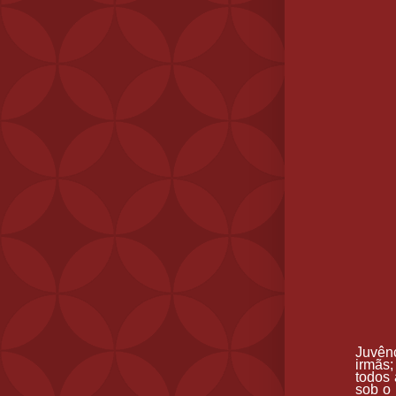
Juvênc
irmãs;
todos 
sob o 