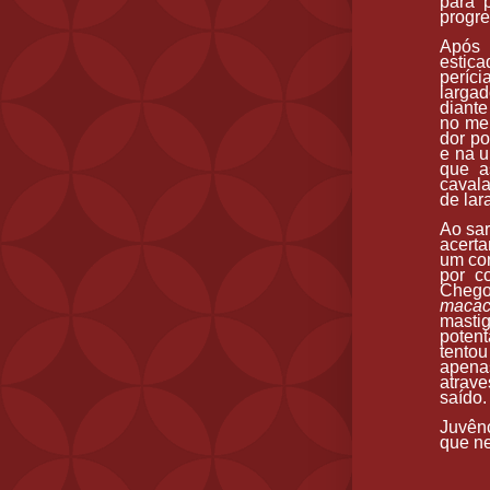
para 
progr
Após 
estica
períc
largad
diante
no me
dor po
e na u
que a
cavala
de lar
Ao sar
acert
um con
por c
Chego
macac
mastig
potent
tentou
apena
atrave
saído.
Juvên
que ne