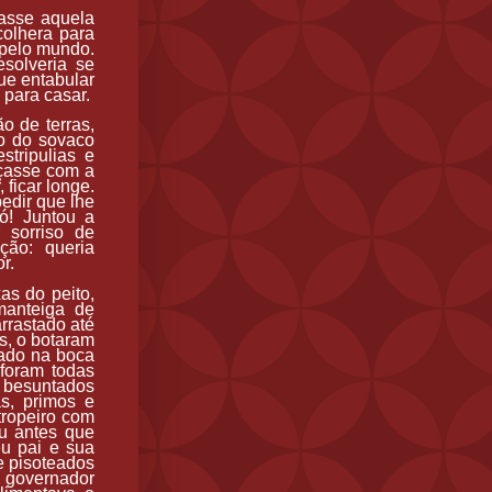
asse aquela
colhera para
 pelo mundo.
solveria se
ue entabular
 para casar.
o de terras,
o do sovaco
tripulias e
açasse com a
 ficar longe.
pedir que lhe
ó! Juntou a
 sorriso de
ção: queria
r.
as do peito,
manteiga de
rrastado até
s, o botaram
iado na boca
foram todas
s besuntados
s, primos e
tropeiro com
iu antes que
eu pai e sua
e pisoteados
o governador