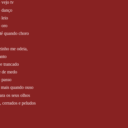
 vejo tv
 danço
 leio
 oro
até quando choro
zinho me odeia,
anto
ve trancado
e de medo
 passo
a mais quando ouso
para os seus olhos
, cerrados e peludos