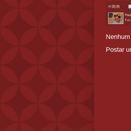
at
08:46
Paul
Fui 
Nenhum 
Postar u