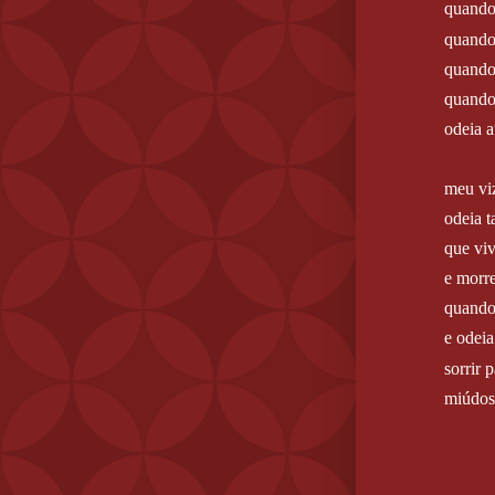
quando
quando
quando
quando
odeia 
meu vi
odeia t
que vi
e morr
quando
e odei
sorrir 
miúdos