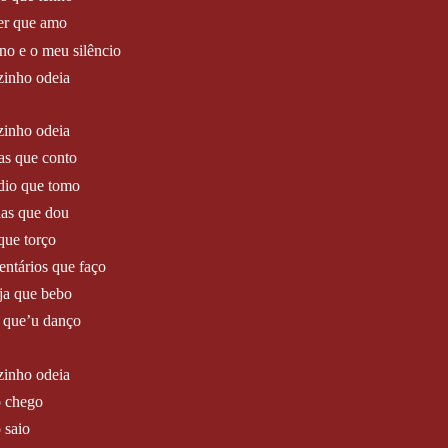
er que amo
no e o meu silêncio
zinho odeia
zinho odeia
as que conto
dio que tomo
das que dou
que torço
entários que faço
ja que bebo
o que’u danço
zinho odeia
 chego
 saio