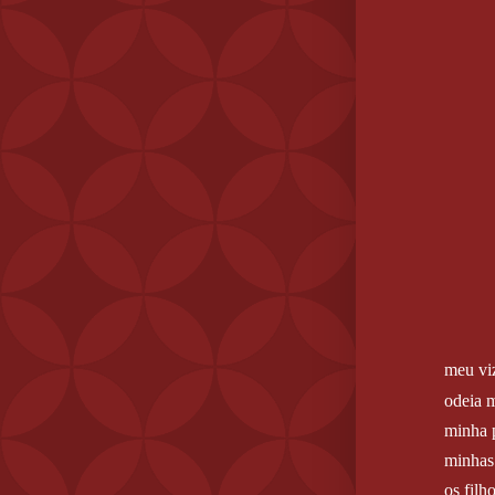
meu vi
odeia 
minha 
minhas 
os filh