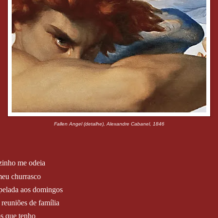
Fallen Angel (detalhe), Alexandre Cabanel, 1846
zinho me odeia
meu churrasco
pelada aos domingos
reuniões de família
os que tenho