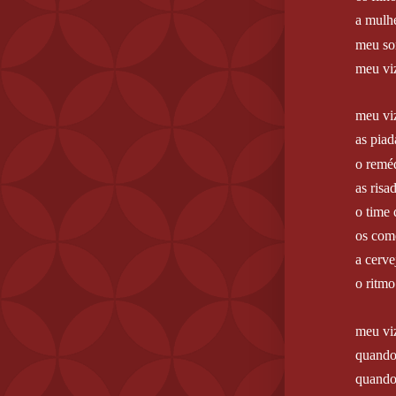
a mulh
meu so
meu vi
meu vi
as piad
o remé
as risa
o time 
os com
a cerve
o ritm
meu vi
quando
quando